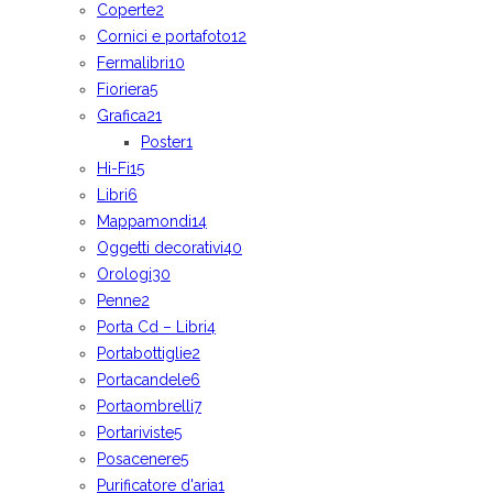
Coperte
2
Cornici e portafoto
12
Fermalibri
10
Fioriera
5
Grafica
21
Poster
1
Hi-Fi
15
Libri
6
Mappamondi
14
Oggetti decorativi
40
Orologi
30
Penne
2
Porta Cd – Libri
4
Portabottiglie
2
Portacandele
6
Portaombrelli
7
Portariviste
5
Posacenere
5
Purificatore d'aria
1