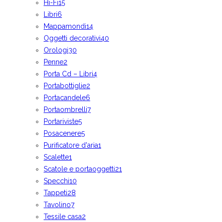
Hi-Fi
15
Libri
6
Mappamondi
14
Oggetti decorativi
40
Orologi
30
Penne
2
Porta Cd – Libri
4
Portabottiglie
2
Portacandele
6
Portaombrelli
7
Portariviste
5
Posacenere
5
Purificatore d'aria
1
Scalette
1
Scatole e portaoggetti
21
Specchi
10
Tappeti
28
Tavolino
7
Tessile casa
2