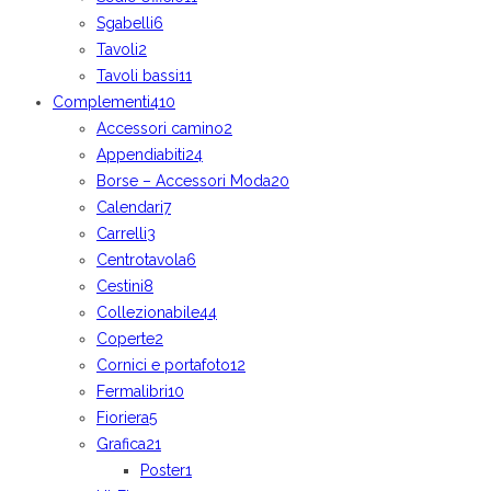
Sgabelli
6
Tavoli
2
Tavoli bassi
11
Complementi
410
Accessori camino
2
Appendiabiti
24
Borse – Accessori Moda
20
Calendari
7
Carrelli
3
Centrotavola
6
Cestini
8
Collezionabile
44
Coperte
2
Cornici e portafoto
12
Fermalibri
10
Fioriera
5
Grafica
21
Poster
1