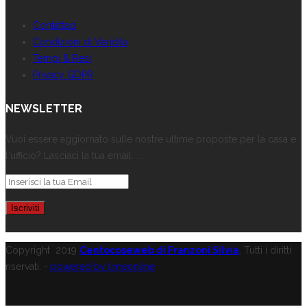
Contattaci
Condizioni di Vendita
Tempi & Resi
Privacy GDPR
NEWSLETTER
Vuoi essere aggiornato sulle nostre ultime proposte per la casa e
l'ufficio? Lasciaci la tua email ...
Copyright
2019
Centocoseweb di Franzoni Silvia
. Tutti i diritti
riservati. -
powered by limeonline