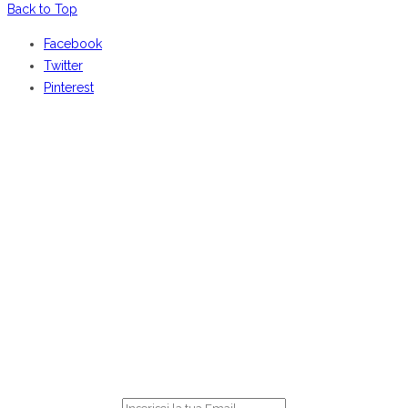
Back to Top
Facebook
Twitter
Pinterest
BENVENUTI DA
CENTOCOSE
Iscriviti
per ricevere le nostre offerte online