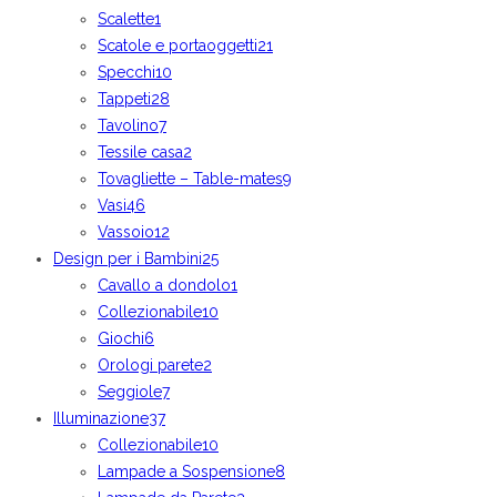
Scalette
1
Scatole e portaoggetti
21
Specchi
10
Tappeti
28
Tavolino
7
Tessile casa
2
Tovagliette – Table-mates
9
Vasi
46
Vassoio
12
Design per i Bambini
25
Cavallo a dondolo
1
Collezionabile
10
Giochi
6
Orologi parete
2
Seggiole
7
Illuminazione
37
Collezionabile
10
Lampade a Sospensione
8