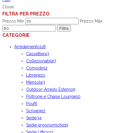
Close
FILTRA PER PREZZO
Prezzo Min
Prezzo Max
Filtra
CATEGORIE
Arredamento
118
Cassettiera
3
Collezionabile
7
Comodini
2
Librerie
21
Mensole
3
Outdoor-Arredo Esterno
9
Poltrone e Chaise Lounge
10
Pouf
6
Scrivanie
2
Sedie
34
Sedie ergonomiche
19
Sedie Ufficio
11