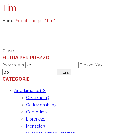
Tim
Home
Prodotti taggati “Tim”
Close
FILTRA PER PREZZO
Prezzo Min
Prezzo Max
Filtra
CATEGORIE
Arredamento
118
Cassettiera
3
Collezionabile
7
Comodini
2
Librerie
21
Mensole
3