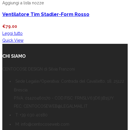
Aggiungi a lista nozze
Ventilatore Tim Stadler-Form Rosso
€
79.00
Leggi tutto
Quick View
CHI SIAMO
CENTOCOSE DESIGN di Silvia Franzoni
Sede Legale/Operativa: Contrada del Cavalletto, 18, 25122
Brescia
P.IVA: 01420460170 - COD.FISC: FRNSLV63D63B157Y
PEC: CENTOCOSEWEB@LEGALMAIL.IT
T: +39 030 40180
M: info@centocoseweb.com