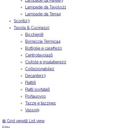
Lampade da Parete
3
Lampade da Tavolo
21
Lampade da Terra
4
Sconti
23
Tavola & Cucina
110
Bicchieri
8
Borraccia Termica
4
Bottiglie e caraffe
20
Centrotavola
16
Ciotole e insalatiere
20
Collezionabile
2
Decanter
13
Piatti
6
Piatti portata
6
Portauovo
1
Tazze e tazzine
1
Vassoi
9
⊞
Grid view
⊟
List view
Filtri