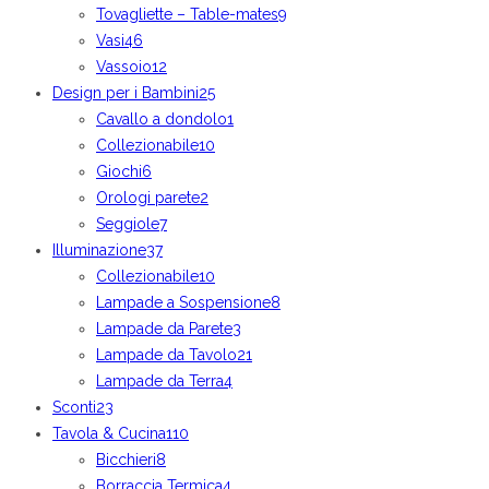
Tovagliette – Table-mates
9
Vasi
46
Vassoio
12
Design per i Bambini
25
Cavallo a dondolo
1
Collezionabile
10
Giochi
6
Orologi parete
2
Seggiole
7
Illuminazione
37
Collezionabile
10
Lampade a Sospensione
8
Lampade da Parete
3
Lampade da Tavolo
21
Lampade da Terra
4
Sconti
23
Tavola & Cucina
110
Bicchieri
8
Borraccia Termica
4