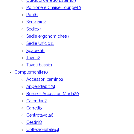
Outdoor-Arredo Esterno
9
Poltrone e Chaise Lounge
10
Pouf
6
Scrivanie
2
Sedie
34
Sedie ergonomiche
19
Sedie Ufficio
11
Sgabelli
6
Tavoli
2
Tavoli bassi
11
Complementi
410
Accessori camino
2
Appendiabiti
24
Borse – Accessori Moda
20
Calendari
7
Carrelli
3
Centrotavola
6
Cestini
8
Collezionabile
44