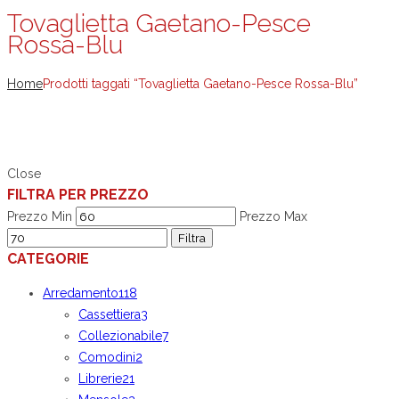
Tovaglietta Gaetano-Pesce
Rossa-Blu
Home
Prodotti taggati “Tovaglietta Gaetano-Pesce Rossa-Blu”
Close
FILTRA PER PREZZO
Prezzo Min
Prezzo Max
Filtra
CATEGORIE
Arredamento
118
Cassettiera
3
Collezionabile
7
Comodini
2
Librerie
21