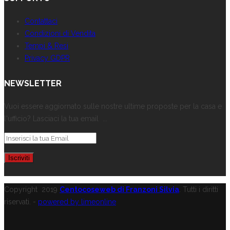
Contattaci
Condizioni di Vendita
Tempi & Resi
Privacy GDPR
NEWSLETTER
Vuoi essere aggiornato sulle nostre ultime proposte per la casa e
l'ufficio? Lasciaci la tua email ...
Copyright
2019
Centocoseweb di Franzoni Silvia
. Tutti i diritti
riservati. -
powered by limeonline