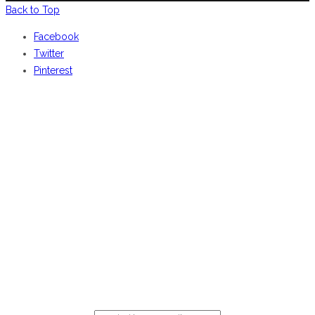
Back to Top
Facebook
Twitter
Pinterest
BENVENUTI DA
CENTOCOSE
Iscriviti
per ricevere le nostre offerte online