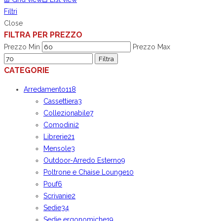
Filtri
Close
FILTRA PER PREZZO
Prezzo Min
Prezzo Max
Filtra
CATEGORIE
Arredamento
118
Cassettiera
3
Collezionabile
7
Comodini
2
Librerie
21
Mensole
3
Outdoor-Arredo Esterno
9
Poltrone e Chaise Lounge
10
Pouf
6
Scrivanie
2
Sedie
34
Sedie ergonomiche
19