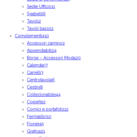
Sedie Ufficio
11
Sgabelli
6
Tavoli
2
Tavoli bassi
11
Complementi
410
Accessori camino
2
Appendiabiti
24
Borse – Accessori Moda
20
Calendari
7
Carrelli
3
Centrotavola
6
Cestini
8
Collezionabile
44
Coperte
2
Cornici e portafoto
12
Fermalibri
10
Fioriera
5
Grafica
21