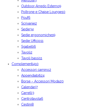
Mensole
3
Outdoor-Arredo Esterno
9
Poltrone e Chaise Lounge
10
Pouf
6
Scrivanie
2
Sedie
34
Sedie ergonomiche
19
Sedie Ufficio
11
Sgabelli
6
Tavoli
2
Tavoli bassi
11
Complementi
410
Accessori camino
2
Appendiabiti
24
Borse – Accessori Moda
20
Calendari
7
Carrelli
3
Centrotavola
6
Cestini
8