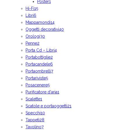
Poster
1
Hi-Fi
15
Libri
6
Mappamondi
14
Oggetti decorativi
40
Orologi
30
Penne
2
Porta Cd – Libri
4
Portabottiglie
2
Portacandele
6
Portaombrelli
7
Portariviste
5
Posacenere
5
Purificatore d'aria
1
Scalette
1
Scatole e portaoggetti
21
Specchi
10
Tappeti
28
Tavolino
7