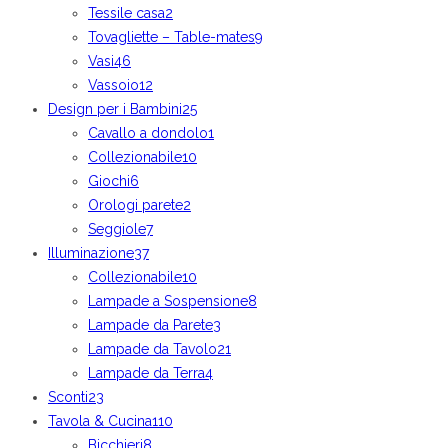
Tessile casa
2
Tovagliette – Table-mates
9
Vasi
46
Vassoio
12
Design per i Bambini
25
Cavallo a dondolo
1
Collezionabile
10
Giochi
6
Orologi parete
2
Seggiole
7
Illuminazione
37
Collezionabile
10
Lampade a Sospensione
8
Lampade da Parete
3
Lampade da Tavolo
21
Lampade da Terra
4
Sconti
23
Tavola & Cucina
110
Bicchieri
8