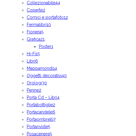
Collezionabile
44
Coperte
2
Cornici e portafoto
12
Fermalibri
10
Fioriera
5
Grafica
21
Poster
1
Hi-Fi
15
Libri
6
Mappamondi
14
Oggetti decorativi
40
Orologi
30
Penne
2
Porta Cd – Libri
4
Portabottiglie
2
Portacandele
6
Portaombrelli
7
Portariviste
5
Posacenere
5