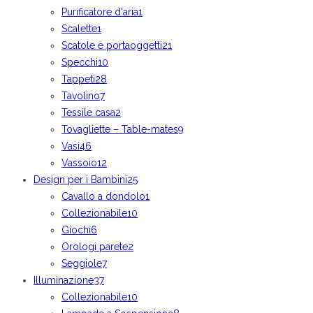
Purificatore d'aria
1
Scalette
1
Scatole e portaoggetti
21
Specchi
10
Tappeti
28
Tavolino
7
Tessile casa
2
Tovagliette – Table-mates
9
Vasi
46
Vassoio
12
Design per i Bambini
25
Cavallo a dondolo
1
Collezionabile
10
Giochi
6
Orologi parete
2
Seggiole
7
Illuminazione
37
Collezionabile
10