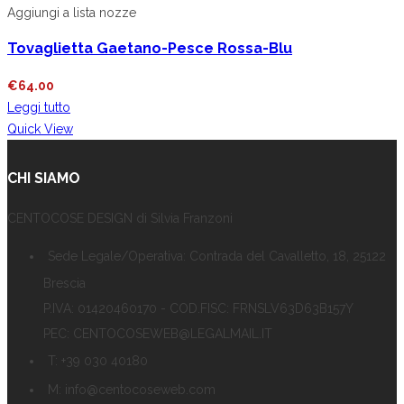
Aggiungi a lista nozze
Tovaglietta Gaetano-Pesce Rossa-Blu
€
64.00
Leggi tutto
Quick View
CHI SIAMO
CENTOCOSE DESIGN di Silvia Franzoni
Sede Legale/Operativa: Contrada del Cavalletto, 18, 25122
Brescia
P.IVA: 01420460170 - COD.FISC: FRNSLV63D63B157Y
PEC: CENTOCOSEWEB@LEGALMAIL.IT
T: +39 030 40180
M: info@centocoseweb.com