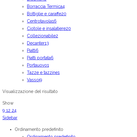
Borraccia Termica
4
Bottiglie e caraffe
20
Centrotavola
16
Ciotole e insalatiere
20
Collezionabile
2
Decanter
13
Piatti
6
Piatti portata
6
Portauovo
1
Tazze e tazzine
1
Vassoi
9
Visualizzazione del risultato
Show
9
12
24
Sidebar
Ordinamento predefinito
Ordinamento predefinito