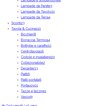
Lampade a Sospensione
8
Lampade da Parete
3
Lampade da Tavolo
21
Lampade da Terra
4
Sconti
23
Tavola & Cucina
110
Bicchieri
8
Borraccia Termica
4
Bottiglie e caraffe
20
Centrotavola
16
Ciotole e insalatiere
20
Collezionabile
2
Decanter
13
Piatti
6
Piatti portata
6
Portauovo
1
Tazze e tazzine
1
Vassoi
9
⊞
Grid view
⊟
List view