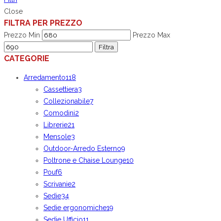
Close
FILTRA PER PREZZO
Prezzo Min
Prezzo Max
Filtra
CATEGORIE
Arredamento
118
Cassettiera
3
Collezionabile
7
Comodini
2
Librerie
21
Mensole
3
Outdoor-Arredo Esterno
9
Poltrone e Chaise Lounge
10
Pouf
6
Scrivanie
2
Sedie
34
Sedie ergonomiche
19
Sedie Ufficio
11