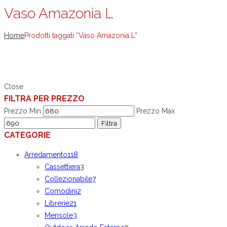
Vaso Amazonia L
Home
Prodotti taggati “Vaso Amazonia L”
Close
FILTRA PER PREZZO
Prezzo Min
Prezzo Max
Filtra
CATEGORIE
Arredamento
118
Cassettiera
3
Collezionabile
7
Comodini
2
Librerie
21
Mensole
3