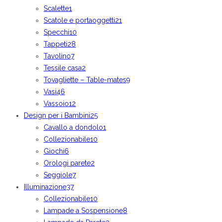
Scalette
1
Scatole e portaoggetti
21
Specchi
10
Tappeti
28
Tavolino
7
Tessile casa
2
Tovagliette – Table-mates
9
Vasi
46
Vassoio
12
Design per i Bambini
25
Cavallo a dondolo
1
Collezionabile
10
Giochi
6
Orologi parete
2
Seggiole
7
Illuminazione
37
Collezionabile
10
Lampade a Sospensione
8