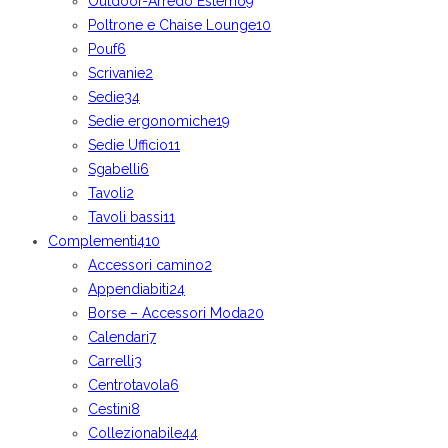
Outdoor-Arredo Esterno
9
Poltrone e Chaise Lounge
10
Pouf
6
Scrivanie
2
Sedie
34
Sedie ergonomiche
19
Sedie Ufficio
11
Sgabelli
6
Tavoli
2
Tavoli bassi
11
Complementi
410
Accessori camino
2
Appendiabiti
24
Borse – Accessori Moda
20
Calendari
7
Carrelli
3
Centrotavola
6
Cestini
8
Collezionabile
44