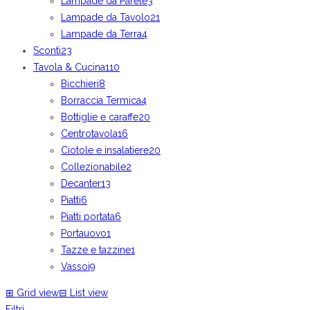
Lampade da Parete
3
Lampade da Tavolo
21
Lampade da Terra
4
Sconti
23
Tavola & Cucina
110
Bicchieri
8
Borraccia Termica
4
Bottiglie e caraffe
20
Centrotavola
16
Ciotole e insalatiere
20
Collezionabile
2
Decanter
13
Piatti
6
Piatti portata
6
Portauovo
1
Tazze e tazzine
1
Vassoi
9
⊞
Grid view
⊟
List view
Filtri