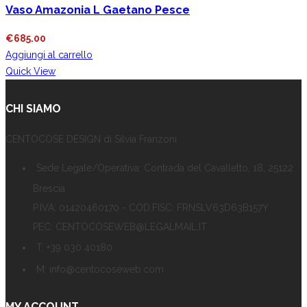
Vaso Amazonia L Gaetano Pesce
€
685.00
Aggiungi al carrello
Quick View
CHI SIAMO
CENTOCOSE DESIGN di Silvia Franzoni
Sede Legale/Operativa: Contrada del Cavalletto, 18, 25122
Brescia
P.IVA: 01420460170 - COD.FISC: FRNSLV63D63B157Y
PEC: CENTOCOSEWEB@LEGALMAIL.IT
T: +39 030 40180
M: info@centocoseweb.com
MY ACCOUNT