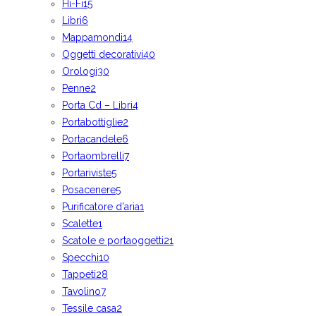
Hi-Fi
15
Libri
6
Mappamondi
14
Oggetti decorativi
40
Orologi
30
Penne
2
Porta Cd – Libri
4
Portabottiglie
2
Portacandele
6
Portaombrelli
7
Portariviste
5
Posacenere
5
Purificatore d'aria
1
Scalette
1
Scatole e portaoggetti
21
Specchi
10
Tappeti
28
Tavolino
7
Tessile casa
2