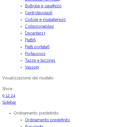
Bottiglie e caraffe
20
Centrotavola
16
Ciotole e insalatiere
20
Collezionabile
2
Decanter
13
Piatti
6
Piatti portata
6
Portauovo
1
Tazze e tazzine
1
Vassoi
9
Visualizzazione del risultato
Show
9
12
24
Sidebar
Ordinamento predefinito
Ordinamento predefinito
Popolarità