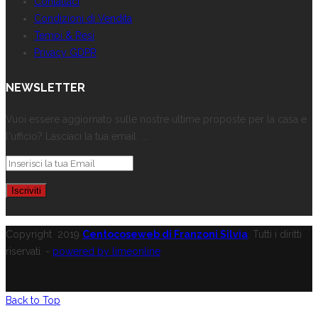
Contattaci
Condizioni di Vendita
Tempi & Resi
Privacy GDPR
NEWSLETTER
Vuoi essere aggiornato sulle nostre ultime proposte per la casa e
l'ufficio? Lasciaci la tua email ...
Copyright
2019
Centocoseweb di Franzoni Silvia
. Tutti i diritti
riservati. -
powered by limeonline
Back to Top