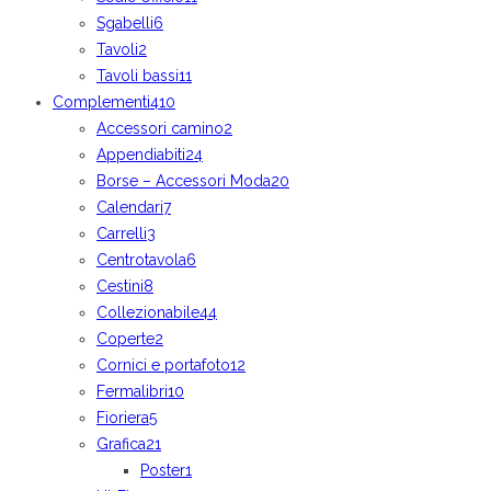
Sgabelli
6
Tavoli
2
Tavoli bassi
11
Complementi
410
Accessori camino
2
Appendiabiti
24
Borse – Accessori Moda
20
Calendari
7
Carrelli
3
Centrotavola
6
Cestini
8
Collezionabile
44
Coperte
2
Cornici e portafoto
12
Fermalibri
10
Fioriera
5
Grafica
21
Poster
1