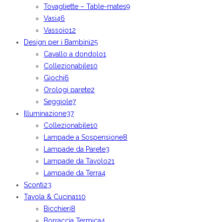
Tovagliette – Table-mates
9
Vasi
46
Vassoio
12
Design per i Bambini
25
Cavallo a dondolo
1
Collezionabile
10
Giochi
6
Orologi parete
2
Seggiole
7
Illuminazione
37
Collezionabile
10
Lampade a Sospensione
8
Lampade da Parete
3
Lampade da Tavolo
21
Lampade da Terra
4
Sconti
23
Tavola & Cucina
110
Bicchieri
8
Borraccia Termica
4