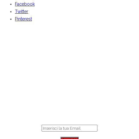
Facebook
Twitter
Pinterest
BENVENUTI DA
CENTOCOSE
Iscriviti
per ricevere le nostre offerte online