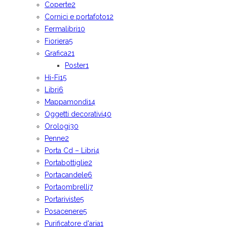
Coperte
2
Cornici e portafoto
12
Fermalibri
10
Fioriera
5
Grafica
21
Poster
1
Hi-Fi
15
Libri
6
Mappamondi
14
Oggetti decorativi
40
Orologi
30
Penne
2
Porta Cd – Libri
4
Portabottiglie
2
Portacandele
6
Portaombrelli
7
Portariviste
5
Posacenere
5
Purificatore d'aria
1