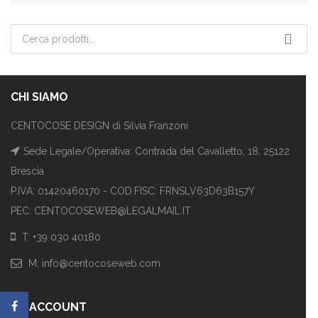
Cerca:
CHI SIAMO
CENTOCOSE DESIGN di Silvia Franzoni
Sede Legale/Operativa: Contrada del Cavalletto, 18, 25122
Brescia
P.IVA: 01420460170 - COD.FISC: FRNSLV63D63B157Y
PEC: CENTOCOSEWEB@LEGALMAIL.IT
T: +39 030 40180
M: info@centocoseweb.com
MY ACCOUNT