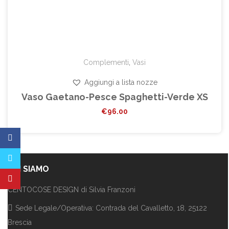
Complementi
,
Vasi
Aggiungi a lista nozze
Vaso Gaetano-Pesce Spaghetti-Verde XS
€
96.00
CHI SIAMO
CENTOCOSE DESIGN di Silvia Franzoni
Sede Legale/Operativa: Contrada del Cavalletto, 18, 25122
Brescia