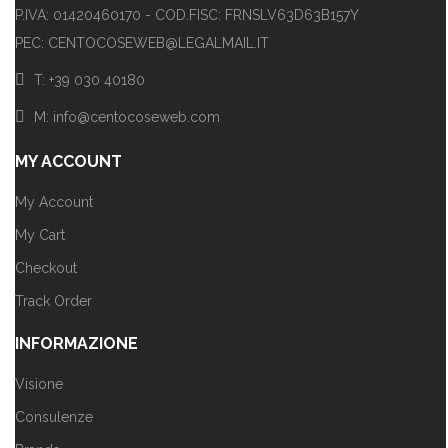
P.IVA: 01420460170 - COD.FISC: FRNSLV63D63B157Y
PEC: CENTOCOSEWEB@LEGALMAIL.IT
T: +39 030 40180
M: info@centocoseweb.com
MY ACCOUNT
My Account
My Cart
Checkout
Track Order
INFORMAZIONE
Visione
Consulenze