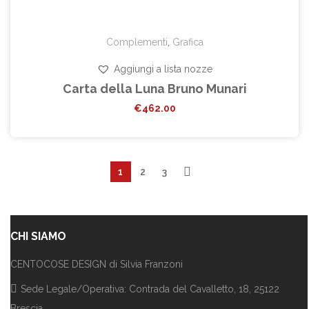
Complementi
,
Grafica
Aggiungi a lista nozze
Carta della Luna Bruno Munari
€
462.00
1
2
3
CHI SIAMO
CENTOCOSE DESIGN di Silvia Franzoni
Sede Legale/Operativa: Contrada del Cavalletto, 18, 25122
Brescia