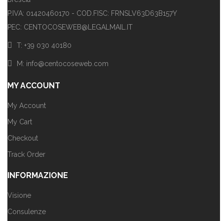
P.IVA: 01420460170 - COD.FISC: FRNSLV63D63B157Y
PEC: CENTOCOSEWEB@LEGALMAIL.IT
T: +39 030 40180
M: info@centocoseweb.com
MY ACCOUNT
My Account
My Cart
Checkout
Track Order
INFORMAZIONE
Visione
Consulenze