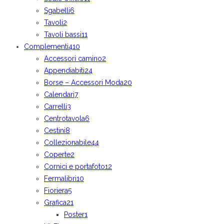
Sgabelli
6
Tavoli
2
Tavoli bassi
11
Complementi
410
Accessori camino
2
Appendiabiti
24
Borse – Accessori Moda
20
Calendari
7
Carrelli
3
Centrotavola
6
Cestini
8
Collezionabile
44
Coperte
2
Cornici e portafoto
12
Fermalibri
10
Fioriera
5
Grafica
21
Poster
1