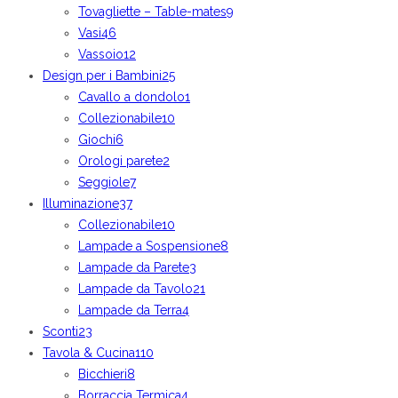
Tovagliette – Table-mates
9
Vasi
46
Vassoio
12
Design per i Bambini
25
Cavallo a dondolo
1
Collezionabile
10
Giochi
6
Orologi parete
2
Seggiole
7
Illuminazione
37
Collezionabile
10
Lampade a Sospensione
8
Lampade da Parete
3
Lampade da Tavolo
21
Lampade da Terra
4
Sconti
23
Tavola & Cucina
110
Bicchieri
8
Borraccia Termica
4