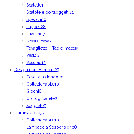
Scalette
1
Scatole e portaoggetti
21
Specchi
10
Tappeti
28
Tavolino
7
Tessile casa
2
Tovagliette – Table-mates
9
Vasi
46
Vassoio
12
Design per i Bambini
25
Cavallo a dondolo
1
Collezionabile
10
Giochi
6
Orologi parete
2
Seggiole
7
Illuminazione
37
Collezionabile
10
Lampade a Sospensione
8