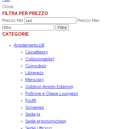
Close
FILTRA PER PREZZO
Prezzo Min
Prezzo Max
Filtra
CATEGORIE
Arredamento
118
Cassettiera
3
Collezionabile
7
Comodini
2
Librerie
21
Mensole
3
Outdoor-Arredo Esterno
9
Poltrone e Chaise Lounge
10
Pouf
6
Scrivanie
2
Sedie
34
Sedie ergonomiche
19
Sedie Ufficio
11