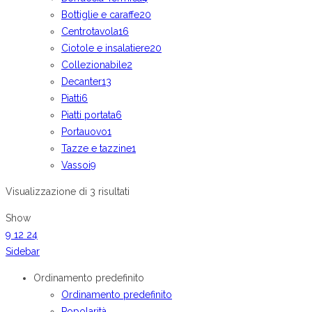
Bottiglie e caraffe
20
Centrotavola
16
Ciotole e insalatiere
20
Collezionabile
2
Decanter
13
Piatti
6
Piatti portata
6
Portauovo
1
Tazze e tazzine
1
Vassoi
9
Visualizzazione di 3 risultati
Show
9
12
24
Sidebar
Ordinamento predefinito
Ordinamento predefinito
Popolarità