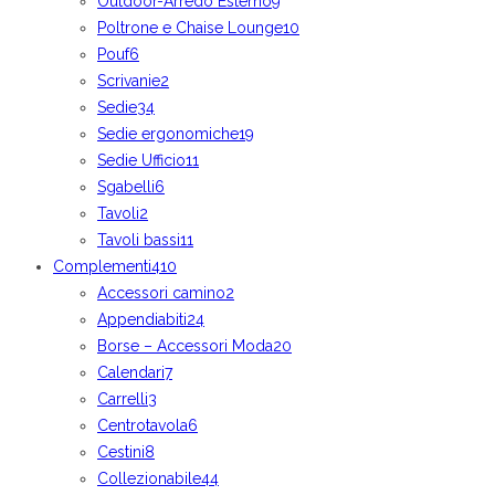
Outdoor-Arredo Esterno
9
Poltrone e Chaise Lounge
10
Pouf
6
Scrivanie
2
Sedie
34
Sedie ergonomiche
19
Sedie Ufficio
11
Sgabelli
6
Tavoli
2
Tavoli bassi
11
Complementi
410
Accessori camino
2
Appendiabiti
24
Borse – Accessori Moda
20
Calendari
7
Carrelli
3
Centrotavola
6
Cestini
8
Collezionabile
44