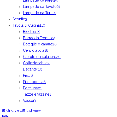
Lampade da Parete
3
Lampade da Tavolo
21
Lampade da Terra
4
Sconti
23
Tavola & Cucina
110
Bicchieri
8
Borraccia Termica
4
Bottiglie e caraffe
20
Centrotavola
16
Ciotole e insalatiere
20
Collezionabile
2
Decanter
13
Piatti
6
Piatti portata
6
Portauovo
1
Tazze e tazzine
1
Vassoi
9
⊞
Grid view
⊟
List view
Filtri