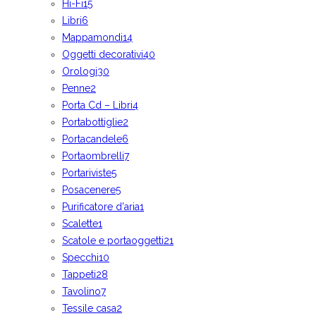
Hi-Fi
15
Libri
6
Mappamondi
14
Oggetti decorativi
40
Orologi
30
Penne
2
Porta Cd – Libri
4
Portabottiglie
2
Portacandele
6
Portaombrelli
7
Portariviste
5
Posacenere
5
Purificatore d'aria
1
Scalette
1
Scatole e portaoggetti
21
Specchi
10
Tappeti
28
Tavolino
7
Tessile casa
2