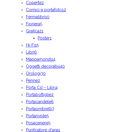
Coperte
2
Cornici e portafoto
12
Fermalibri
10
Fioriera
5
Grafica
21
Poster
1
Hi-Fi
15
Libri
6
Mappamondi
14
Oggetti decorativi
40
Orologi
30
Penne
2
Porta Cd – Libri
4
Portabottiglie
2
Portacandele
6
Portaombrelli
7
Portariviste
5
Posacenere
5
Purificatore d'aria
1