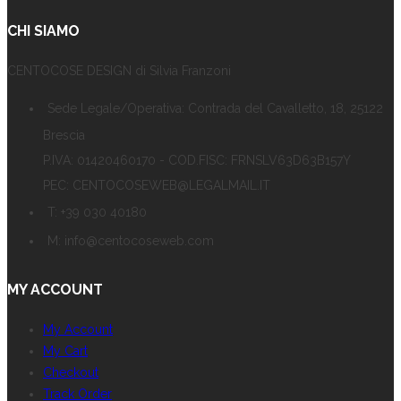
CHI SIAMO
CENTOCOSE DESIGN di Silvia Franzoni
Sede Legale/Operativa: Contrada del Cavalletto, 18, 25122
Brescia
P.IVA: 01420460170 - COD.FISC: FRNSLV63D63B157Y
PEC: CENTOCOSEWEB@LEGALMAIL.IT
T: +39 030 40180
M: info@centocoseweb.com
MY ACCOUNT
My Account
My Cart
Checkout
Track Order