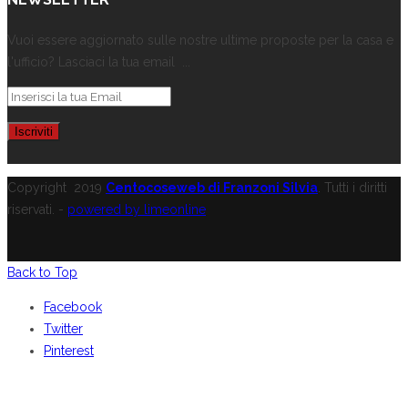
Vuoi essere aggiornato sulle nostre ultime proposte per la casa e
l'ufficio? Lasciaci la tua email ...
Copyright
2019
Centocoseweb di Franzoni Silvia
. Tutti i diritti
riservati. -
powered by limeonline
Back to Top
Facebook
Twitter
Pinterest