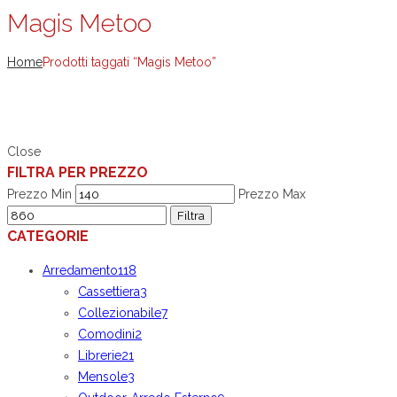
Magis Metoo
Home
Prodotti taggati “Magis Metoo”
Close
FILTRA PER PREZZO
Prezzo Min
Prezzo Max
Filtra
CATEGORIE
Arredamento
118
Cassettiera
3
Collezionabile
7
Comodini
2
Librerie
21
Mensole
3