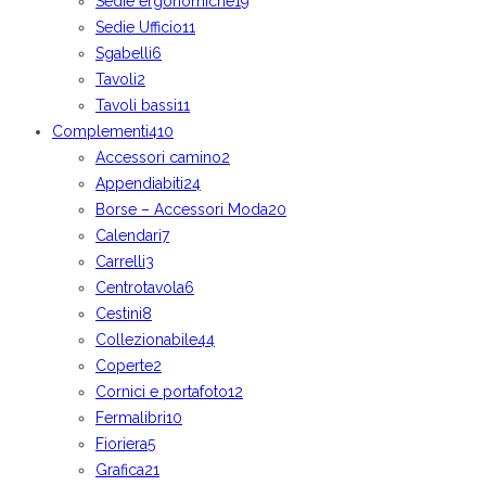
Sedie ergonomiche
19
Sedie Ufficio
11
Sgabelli
6
Tavoli
2
Tavoli bassi
11
Complementi
410
Accessori camino
2
Appendiabiti
24
Borse – Accessori Moda
20
Calendari
7
Carrelli
3
Centrotavola
6
Cestini
8
Collezionabile
44
Coperte
2
Cornici e portafoto
12
Fermalibri
10
Fioriera
5
Grafica
21