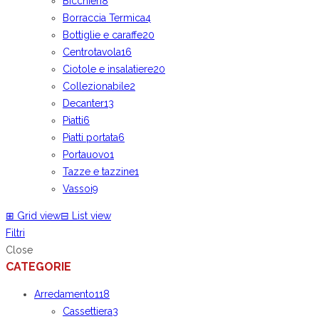
Bicchieri
8
Borraccia Termica
4
Bottiglie e caraffe
20
Centrotavola
16
Ciotole e insalatiere
20
Collezionabile
2
Decanter
13
Piatti
6
Piatti portata
6
Portauovo
1
Tazze e tazzine
1
Vassoi
9
⊞
Grid view
⊟
List view
Filtri
Close
CATEGORIE
Arredamento
118
Cassettiera
3