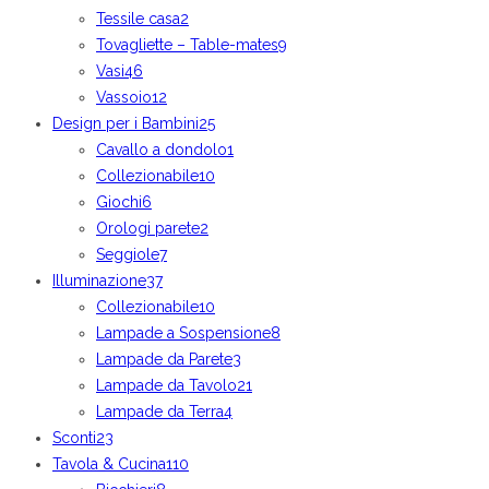
Tessile casa
2
Tovagliette – Table-mates
9
Vasi
46
Vassoio
12
Design per i Bambini
25
Cavallo a dondolo
1
Collezionabile
10
Giochi
6
Orologi parete
2
Seggiole
7
Illuminazione
37
Collezionabile
10
Lampade a Sospensione
8
Lampade da Parete
3
Lampade da Tavolo
21
Lampade da Terra
4
Sconti
23
Tavola & Cucina
110