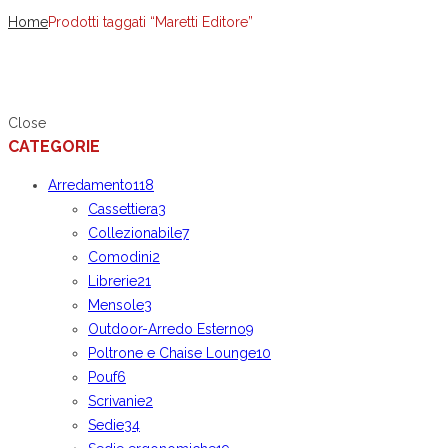
Home
Prodotti taggati “Maretti Editore”
Close
CATEGORIE
Arredamento
118
Cassettiera
3
Collezionabile
7
Comodini
2
Librerie
21
Mensole
3
Outdoor-Arredo Esterno
9
Poltrone e Chaise Lounge
10
Pouf
6
Scrivanie
2
Sedie
34