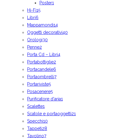
Poster
1
Hi-Fi
15
Libri
6
Mappamondi
14
Oggetti decorativi
40
Orologi
30
Penne
2
Porta Cd – Libri
4
Portabottiglie
2
Portacandele
6
Portaombrelli
7
Portariviste
5
Posacenere
5
Purificatore d'aria
1
Scalette
1
Scatole e portaoggetti
21
Specchi
10
Tappeti
28
Tavolino
7